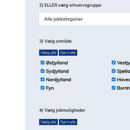
2) ELLER vælg erhvervsgruppe
Alle jobkategorier
3) Vælg område
Vælg alle
Fjern alle
Østjylland
Vestjy
Sydjylland
Sjæll
Nordjylland
Hove
Fyn
Bornh
4) Vælg jobmuligheder
Vælg alle
Fjern alle