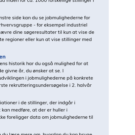
 inden for ca. 1000 forskellige stillinger i
enstre side kan du se jobmulighederne for
n erhvervsgruppe - for eksempel industriel
vre dine søgeresultater til kun at vise de
e regioner eller kun at vise stillinger med
ken
s historik har du også mulighed for at
e givne år, du ønsker at se. I
udviklingen i jobmulighederne på konkrete
første rekrutteringsundersøgelse i 2. halvår
tioner i de stillinger, der indgår i
an medføre, at der er huller i
kke foreligger data om jobmulighederne til
n du læse mere om, hvordan du kan bruge