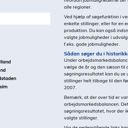
hvordan jobmulighederne ser ud
alle regioner.
Ved hjælp af søgefunktion i v
enkelte stillinger, eller for e
produktion. Du kan også indsnæ
valgte jobmuligheder i udvalgt
f.eks. gode jobmuligheder.
Sådan søger du i historik
Under arbejdsmarkedsbalancen
lland
vælge de år og den sæson til d
and
søgningsresultatet kan du se 
dstaden
stillinger helt tilbage til den 
olm
2007.
Bemærk, at der over tid er varia
arbejdsmarkedsbalancen. Det k
søgningsresultatet, hvor der i
valgte stillinger.
Via de nedenstående links ka